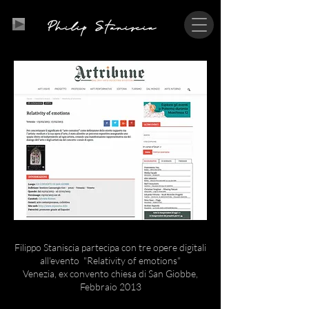
P
S
hilip
taniscia
Filippo Staniscia partecipa con tre opere digitali
all'evento "Relativity of emotions"
Venezia, ex convento chiesa di San Giobbe,
Febbraio 2013