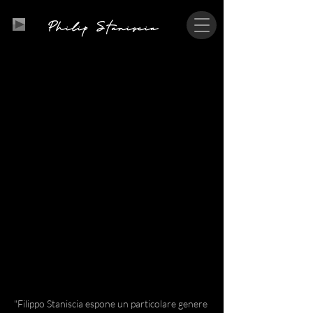
P
S
hilip
taniscia
"Filippo Staniscia espone un particolare genere