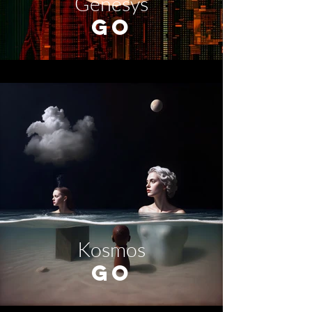
Genesys
GO
Kosmos
GO