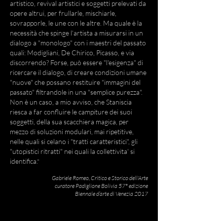
artistico, revival artistici e soggetti prelevati da
opere altrui, per frullarle, mischiarle,
sovrapporle, le une con le altre. Ma quale è la
necessità che spinge l'artista a misurarsi in un
dialogo a "monologo" con i maestri del passato
quali: Modigliani, De Chirico, Picasso, e via
discorrendo? Forse, può essere "l'esigenza" di
ricercare il dialogo, di creare condizioni umane
"nuove" che possano restituire "immagini del
passato" filtrandole in una "semplice purezza".
Non è un caso, a mio avviso, che Staniscia
riesca a far confluire le campiture dei suoi
soggetti, della sua scacchiera magica, per
mezzo di soluzioni modulari, mai ripetitive,
nelle quali si celano i "tratti caratteristici", gli
"utopistici ritratti" nei quali la collettivita' si
identifica
."
Gabriele Romeo,
Critico e Storico dell'Arte
curatore
Padiglione Bolivia 57° edizione
Biennale d’arte di Venezia 2017