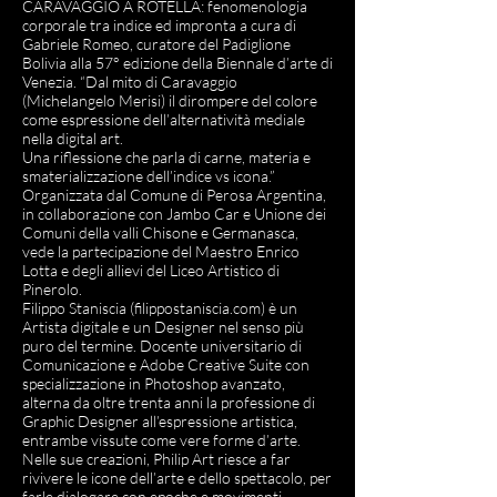
CARAVAGGIO A ROTELLA: fenomenologia
corporale tra indice ed impronta a cura di
Gabriele Romeo, curatore del Padiglione
Bolivia alla 57° edizione della Biennale d’arte di
Venezia. “Dal mito di Caravaggio
(Michelangelo Merisi) il dirompere del colore
come espressione dell’alternatività mediale
nella digital art.
Una riflessione che parla di carne, materia e
smaterializzazione dell’indice vs icona.”
Organizzata dal Comune di Perosa Argentina,
in collaborazione con Jambo Car e Unione dei
Comuni della valli Chisone e Germanasca,
vede la partecipazione del Maestro Enrico
Lotta e degli allievi del Liceo Artistico di
Pinerolo.
Filippo Staniscia (filippostaniscia.com) è un
Artista digitale e un Designer nel senso più
puro del termine. Docente universitario di
Comunicazione e Adobe Creative Suite con
specializzazione in Photoshop avanzato,
alterna da oltre trenta anni la professione di
Graphic Designer all’espressione artistica,
entrambe vissute come vere forme d’arte.
Nelle sue creazioni, Philip Art riesce a far
rivivere le icone dell’arte e dello spettacolo, per
farle dialogare con epoche e movimenti