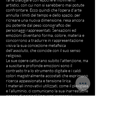
artistici, con cui non si sarebbero mai potute
confrontare. Ecco quindi che l’opera d’arte
annulla i limiti del tempo e dello spazio, per
ricreare una nuova dimensione, resa ancora
più potente dal peso iconografico dei
personaggi rappresentati. Sensazioni ed
emozioni diventano forma, colore, materia e
concorrono a tradurre in rappresentazione
visiva la sua concezione metafisica
dell’assoluto, che coincide con il suo senso
religioso.
Le sue opere catturano subito l’attenzione, ma
a suscitare profonde emozioni sono il
contrasto tra lo strumento digitale e i caldi
colori magistralmente accostati che esprimono
ricerca appassionata e tensione lirica.
I materiali innovativi utilizzati, come il plexiglass
e l’alluminio, ci comunicano la sua inarrestabile
ricerca di originali linguaggi espressivi.
Come asserisce il curatore Gabriele Romeo
“In
questa mostra Filippo Staniscia indaga la storia
dell’immagine e, meglio, le sperimentazioni digitali -
come variabili costanti - della manipolazione
dell’uomo. Corpo, materia, forma e luce sono gli
elementi distintivi sui quali l’artista astigiano si